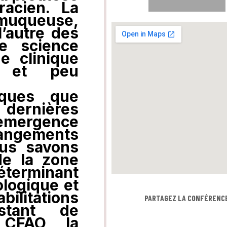
racien. La
muqueuse,
l’autre des
ne science
e clinique
e et peu
ﬁques que
 dernières
’emergence
angements
ous savons
de la zone
éterminant
ologique et
litations
PARTAGEZ LA CONFÉRENC
nstant de
a CFAO, la