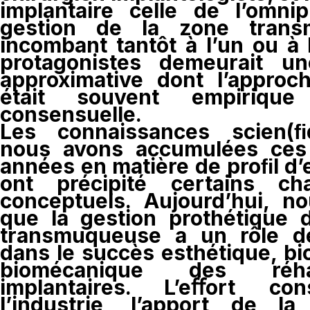
implantaire celle de l’omnip
gestion de la zone trans
incombant tantôt à l’un ou à 
protagonistes demeurait u
approximative dont l’approch
était souvent empiriqu
consensuelle.
Les connaissances scien(
nous avons accumulées ces
années en matière de proﬁl d
ont précipité certains ch
conceptuels. Aujourd’hui, n
que la gestion prothétique 
transmuqueuse a un rôle d
dans le succès esthétique, bi
biomécanique des réhabi
implantaires. L’eﬀort co
l’industrie, l’apport de l