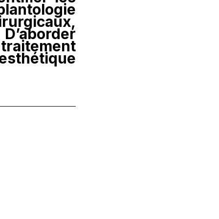
lantologie
rgicaux,
• D’aborder
traitement
sthétique