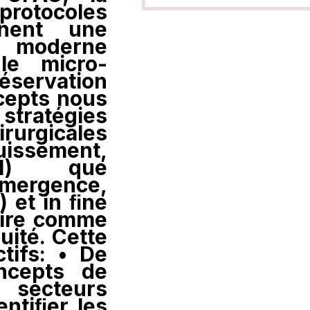
protocoles
nnent une
t moderne
le micro-
réservation
ncepts nous
stratégies
rurgicales
issement,
nel) que
’émergence,
) et in ﬁne
aire comme
uité. Cette
tifs: • De
oncepts de
secteurs
entiﬁer les