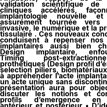
validation scientifique de 
cliniques accélérés, faço
implantologie nouvelle e
assurément tournée vers 
invasive, le numérique et la p
tissulaire . Ces nouveaux co
conduisent à repenser nos 
implantaires aussi bien chi
Design implantaire, enfou
Timing post-extraction
prothétiques (Design proﬁl d
selection piliers, biomatériaux
à appréhender l’acte implant
un acte unique sans discontin
présentation aura pour objec
discuter les notions et c
proﬁls d’emergence en 
antérieur et postérieur • D’id