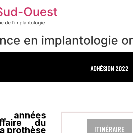
 Sud-Ouest
e de l’implantologie
ence en implantologie o
ADHÉSION 2022
s années
’aﬀaire du
la prothèse
ITINÉRAIRE