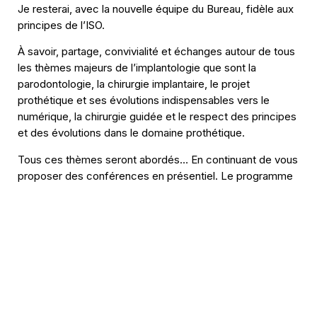
Je resterai, avec la nouvelle équipe du Bureau, fidèle aux
principes de l’ISO.
À savoir, partage, convivialité et échanges autour de tous
les thèmes majeurs de l’implantologie que sont la
parodontologie, la chirurgie implantaire, le projet
prothétique et ses évolutions indispensables vers le
numérique, la chirurgie guidée et le respect des principes
et des évolutions dans le domaine prothétique.
Tous ces thèmes seront abordés… En continuant de vous
proposer des conférences en présentiel. Le programme
2026 est le suivant :
Samedi 31 Janvier : Karim DADA et Marwan
DAAS / Paris
: Traitement prothétique et
implantaire de l’édenté total 2.0.
Samedi 30 Mai : Philippe ROSEC / Saintes
:
Gestion implantaire, tissulaire et prothétique au
secteur postérieur.
Samedi 3 Octobre : Stefano GRACIS / Milan
: Le