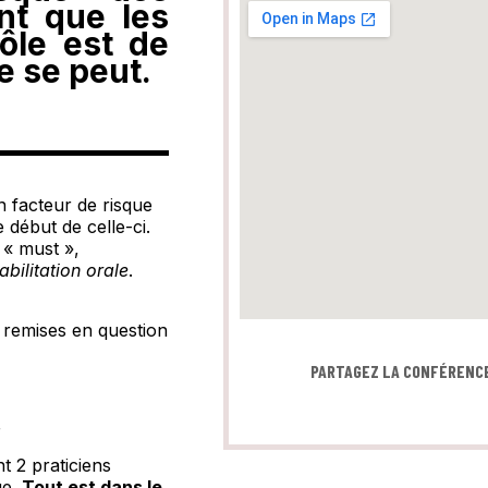
nt que les
ôle est de
e se peut.
n facteur de risque
e début de celle-ci.
 « must »,
abilitation orale
.
s remises en question
PARTAGEZ LA CONFÉRENC
nt 2 praticiens
ue.
Tout est dans le