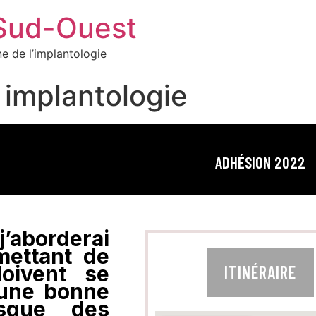
 Sud-Ouest
e de l’implantologie
 implantologie
ADHÉSION 2022
j’aborderai
emettant de
doivent se
ITINÉRAIRE
 une bonne
rsque des