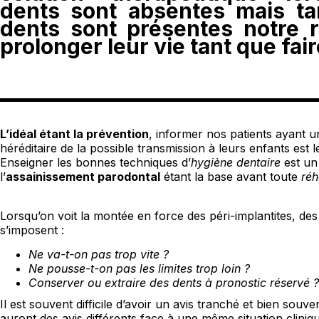
dents sont absentes mais ta
dents sont présentes notre r
prolonger leur vie tant que fair
L’idéal étant la prévention
, informer nos patients ayant u
héréditaire de la possible transmission à leurs enfants est l
Enseigner les bonnes techniques d’
hygiène dentaire
est un
l’
assainissement parodontal
étant la base avant toute
réh
Lorsqu’on voit la montée en force des péri-implantites, de
s’imposent :
Ne va-t-on pas trop vite ?
Ne pousse-t-on pas les limites trop loin ?
Conserver ou extraire des dents à pronostic réservé ?
Il est souvent difficile d’avoir un avis tranché et bien souve
auront des avis différents face à une même situation cliniq